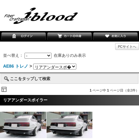
PCサイトへ
並べ替え：
在庫ありのみ表示
AE86 トレノ
>
ここをタップして検索
1
ページ中
1
ページ目（全2件）
リアアンダースポイラー