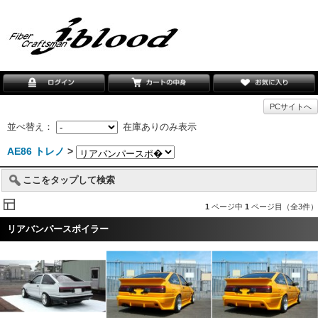
PCサイトへ
並べ替え：
在庫ありのみ表示
AE86 トレノ
>
ここをタップして検索
1
ページ中
1
ページ目（全3件）
リアバンパースポイラー