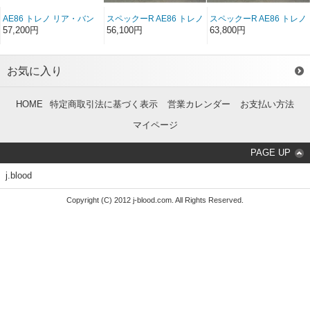
AE86 トレノ リア・バン
スペックーR AE86 トレノ
スペックーR AE86 トレノ
パースポイラー後期純正
リアバンパースポイラー
リアバンパースポイラー
57,200円
56,100円
63,800円
形状 FRP（後期）
FRP（後期）
ソフトFRP（後期）
お気に入り
HOME
特定商取引法に基づく表示
営業カレンダー
お支払い方法
マイページ
PAGE UP
j.blood
Copyright (C) 2012 j-blood.com. All Rights Reserved.