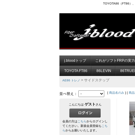
TOYOTA86（FT8
j.bloodトップ
これがソフトFRPの実
TOYOTA FT86
86LEVIN
86TRUE
> サイドステップ
AE86 トレノ
[
商品名のみ
] [
商品
並べ替え：
ゲスト
こんにちは
さん
会員の方は
こちら
からログインし
てください。新規会員登録も
こち
ら
からお願いいたします。