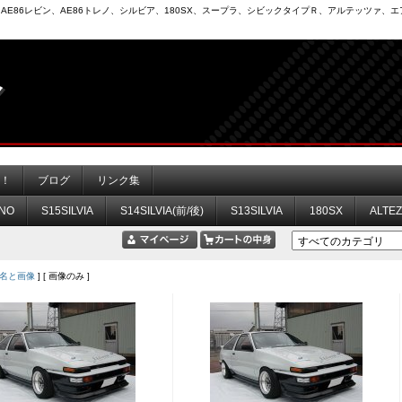
6）、AE86レビン、AE86トレノ、シルビア、180SX、スープラ、シビックタイプＲ、アルテッツァ
力！
ブログ
リンク集
NO
S15SILVIA
S14SILVIA(前/後)
S13SILVIA
180SX
ALTE
名と画像
] [ 画像のみ ]