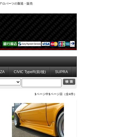
、エアロパーツの製造・販売
ZZA
CIVIC TypeR(前/後)
SUPRA
1
ページ中
1
ページ目（全4件）