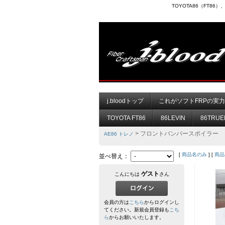
TOYOTA86（FT8
j.bloodトップ
これがソフトFRPの実
TOYOTA FT86
86LEVIN
86TRUE
> フロントバンパースポイラー
AE86 トレノ
[
商品名のみ
] [
商品
並べ替え：
ゲスト
こんにちは
さん
会員の方は
こちら
からログインし
てください。新規会員登録も
こち
ら
からお願いいたします。