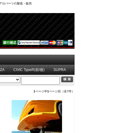
、エアロパーツの製造・販売
ZZA
CIVIC TypeR(前/後)
SUPRA
1
ページ中
1
ページ目（全7件）