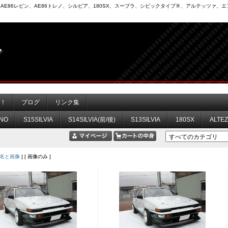
6）、AE86レビン、AE86トレノ、シルビア、180SX、スープラ、シビックタイプＲ、アルテッツァ
力！
ブログ
リンク集
NO
S15SILVIA
S14SILVIA(前/後)
S13SILVIA
180SX
ALTE
名と画像
] [ 画像のみ ]