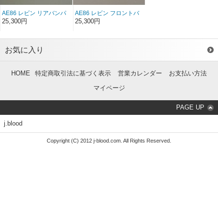
AE86 レビン リアバンパ
AE86 レビン フロントバ
ーステー FRP（後期）
ンパーステーFRP（後
25,300円
25,300円
（左右セット）
期）（左右セット）
お気に入り
HOME
特定商取引法に基づく表示
営業カレンダー
お支払い方法
マイページ
PAGE UP
j.blood
Copyright (C) 2012 j-blood.com. All Rights Reserved.