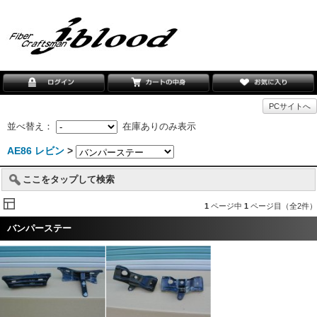
PCサイトへ
並べ替え：
在庫ありのみ表示
AE86 レビン
>
ここをタップして検索
1
ページ中
1
ページ目（全2件）
バンパーステー