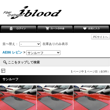
PCサイトへ
並べ替え：
在庫ありのみ表示
AE86 レビン
>
ここをタップして検索
1
ページ中
1
ページ目（全3件）
サンルーフ