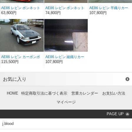
AE86 レビン ボンネット
AE86 レビン ボンネット
AE86 レビン 平織りカー
Type1FRP（前/後期）
Type2 FRP（前/後期）
ボンボンネット
63,800円
74,800円
107,800円
Type1（前/後期）
AE86 レビン カーボンボ
AE86 レビン 綾織りカー
ンネット タイプ2 （前/後
ボンボンネット
115,500円
107,800円
期）
Type1（前/後期）
お気に入り
HOME
特定商取引法に基づく表示
営業カレンダー
お支払い方法
マイページ
PAGE UP
j.blood