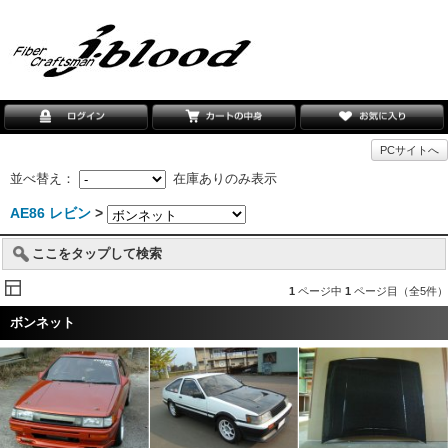
PCサイトへ
並べ替え：
在庫ありのみ表示
AE86 レビン
>
ここをタップして検索
1
ページ中
1
ページ目（全5件）
ボンネット