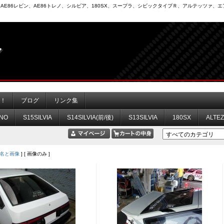
6）、AE86レビン、AE86トレノ、シルビア、180SX、スープラ、シビックタイプＲ、アルテッツァ
力！
ブログ
リンク集
NO
S15SILVIA
S14SILVIA(前/後)
S13SILVIA
180SX
ALTE
名と画像
] [ 画像のみ ]