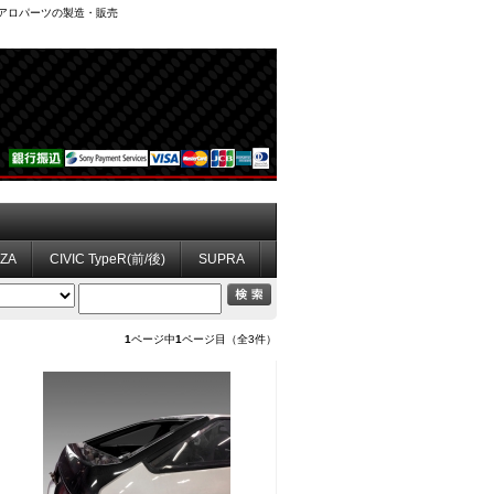
、エアロパーツの製造・販売
ZZA
CIVIC TypeR(前/後)
SUPRA
1
ページ中
1
ページ目（全3件）