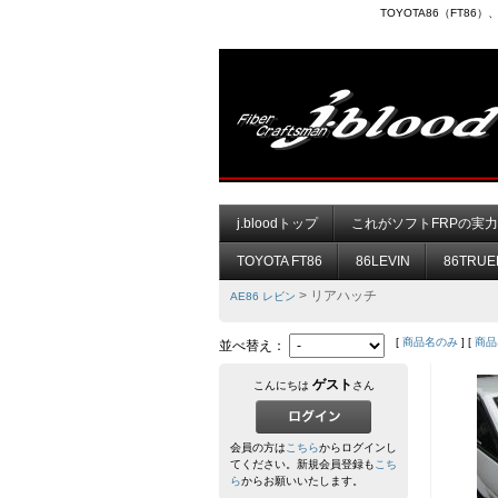
TOYOTA86（FT8
j.bloodトップ
これがソフトFRPの実
TOYOTA FT86
86LEVIN
86TRUE
> リアハッチ
AE86 レビン
[
商品名のみ
] [
商品
並べ替え：
ゲスト
こんにちは
さん
会員の方は
こちら
からログインし
てください。新規会員登録も
こち
ら
からお願いいたします。