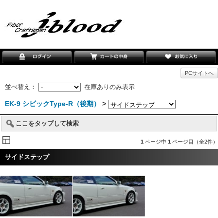
PCサイトへ
並べ替え：
在庫ありのみ表示
EK-9 シビックType-R（後期）
>
ここをタップして検索
1
ページ中
1
ページ目（全2件）
サイドステップ