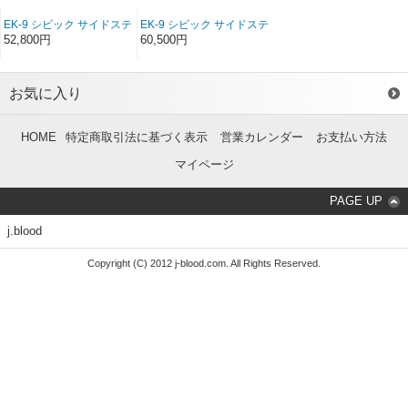
EK-9 シビック サイドステ
EK-9 シビック サイドステ
ップ FRP（EK3ドア）
ップ ソフトFRP（EK3ド
52,800円
60,500円
（前/後期）
ア）（前/後期）
お気に入り
HOME
特定商取引法に基づく表示
営業カレンダー
お支払い方法
マイページ
PAGE UP
j.blood
Copyright (C) 2012 j-blood.com. All Rights Reserved.